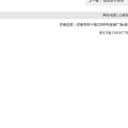
上一条：
德国留学费用
网站地图
|
山教
济南总部：济南市经十路22699号连城广场c座504 邮编
鲁ICP备15003677号