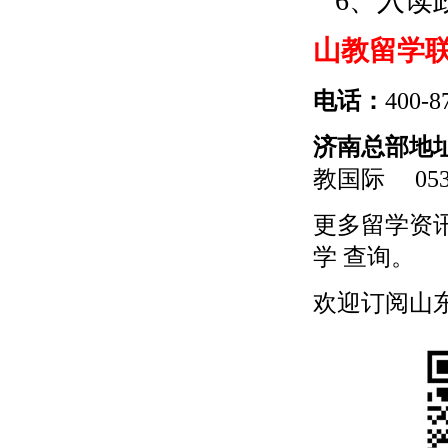
6、入读政
山教留学
电话：
400-8
济南总部地
教国际
0531
更多
留学
资
学
查询。
欢迎订阅山东留学